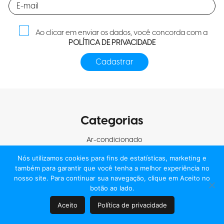
Ao clicar em enviar os dados, você concorda com a
POLÍTICA DE PRIVACIDADE
Categorias
Ar-condicionado
Nós utilizamos cookies para fins de estatísticas, marketing e
Automação
também para garantir que você tenha a melhor experiência no
Costura
nosso site. Para continuar sua navegação, clique em Aceito no
botão ao lado.
Eletroportáteis
Aceito
Política de privacidade
Iluminação