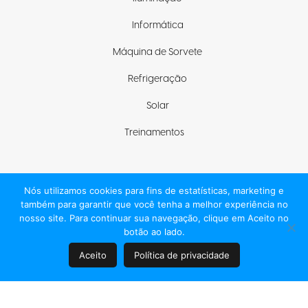
Informática
Máquina de Sorvete
Refrigeração
Solar
Treinamentos
Nós utilizamos cookies para fins de estatísticas, marketing e
Fique com a gente
também para garantir que você tenha a melhor experiência no
nosso site. Para continuar sua navegação, clique em Aceito no
botão ao lado.
Aceito
Política de privacidade
© 2021 ELGIN S/A, TODOS OS DIREITOS RESERVADOS