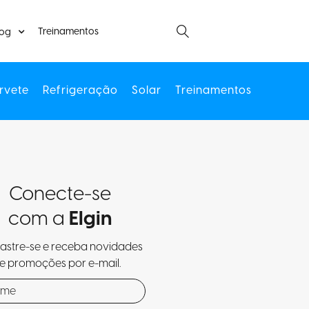
Treinamentos
log
rvete
Refrigeração
Solar
Treinamentos
Conecte-se
com a
Elgin
stre-se e receba novidades
e promoções por e-mail.