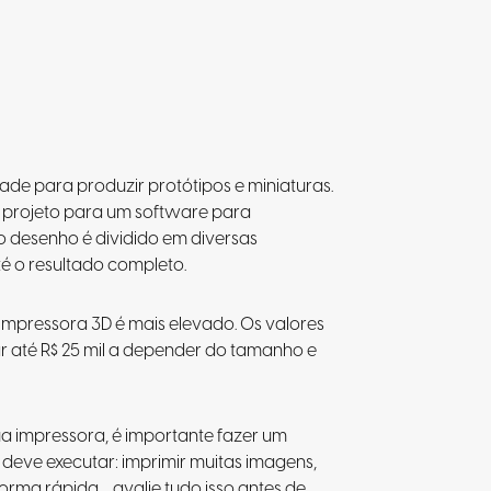
dade para produzir protótipos e miniaturas.
o projeto para um software para
o desenho é dividido em diversas
 o resultado completo.
 impressora 3D é mais elevado. Os valores
r até R$ 25 mil a depender do tamanho e
 impressora, é importante fazer um
deve executar: imprimir muitas imagens,
orma rápida… avalie tudo isso antes de