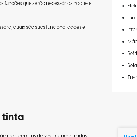
s funções que serão necessárias naquele
Elet
Ilu
essora, quais são suas funcionalidades e
Info
Máq
Ref
Sola
Tre
 tinta
a são mais comuns de serem encontradas