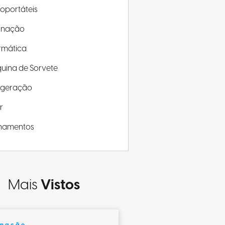
roportáteis
minação
rmática
uina de Sorvete
rigeração
r
inamentos
Mais
Vistos