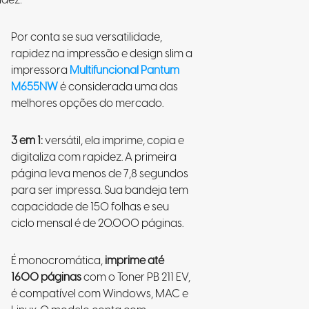
idez:
Por conta se sua versatilidade,
rapidez na impressão e design slim a
impressora
Multifuncional Pantum
M655NW
é considerada uma das
melhores opções do mercado.
3 em 1:
versátil, ela imprime, copia e
digitaliza com rapidez. A primeira
página leva menos de 7,8 segundos
para ser impressa. Sua bandeja tem
capacidade de 150 folhas e seu
ciclo mensal é de 20.000 páginas.
É monocromática,
imprime até
1600 páginas
com o Toner PB 211 EV,
é compatível com Windows, MAC e