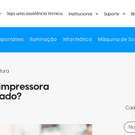
Seja uma assistência técnica
Institucional
Suporte
B
oportáteis
Iluminação
Informática
Máquina de So
itura
 impressora
cado?
Cada