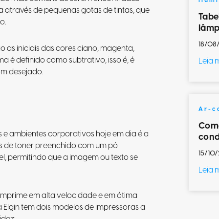
Ilum
a através de pequenas gotas de tintas, que
Tabe
o.
lâmp
18/08
o as iniciais das cores ciano, magenta,
ma é definido como subtrativo, isso é, é
Leia 
om desejado.
Ar-c
Como
e ambientes corporativos hoje em dia é a
cond
és de toner preenchido com um pó
15/10/
el, permitindo que a imagem ou texto se
Leia 
e imprime em alta velocidade e em ótima
. a Elgin tem dois modelos de impressoras a