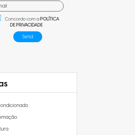
Concordo com a
POLÍTICA
DE PRIVACIDADE
as
condicionado
omação
tura