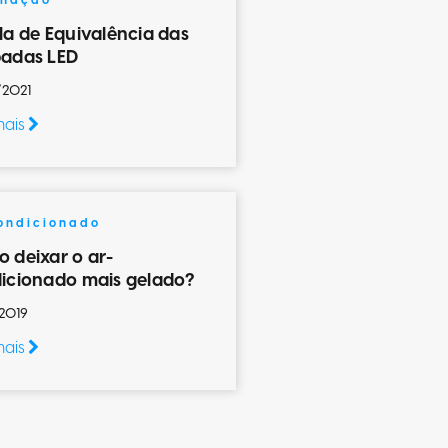
inação
la de Equivalência das
adas LED
/2021
mais
ondicionado
 deixar o ar-
icionado mais gelado?
2019
mais