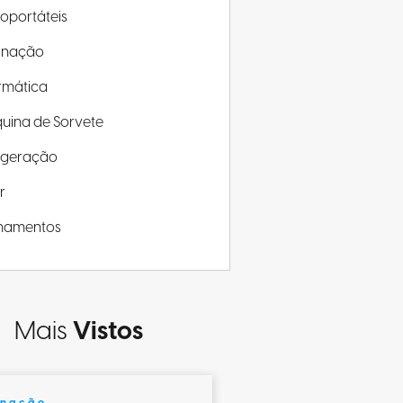
roportáteis
minação
rmática
uina de Sorvete
rigeração
r
inamentos
Mais
Vistos