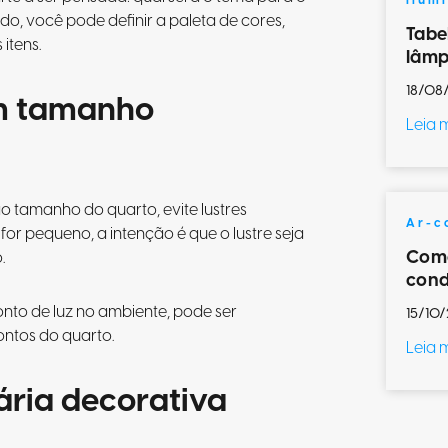
Ilum
o, você pode definir a paleta de cores,
Tabe
 itens.
lâmp
18/08
om tamanho
Leia 
o tamanho do quarto, evite lustres
Ar-c
or pequeno, a intenção é que o lustre seja
Como
.
cond
onto de luz no ambiente, pode ser
15/10/
ontos do quarto.
Leia 
ária decorativa