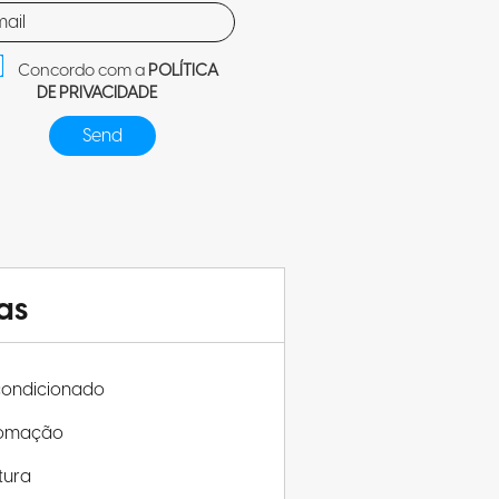
Concordo com a
POLÍTICA
DE PRIVACIDADE
as
condicionado
omação
tura