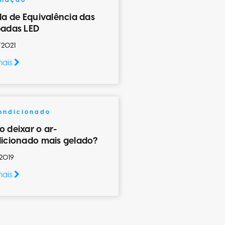
inação
la de Equivalência das
adas LED
/2021
mais
ondicionado
 deixar o ar-
icionado mais gelado?
2019
mais