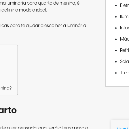
uma luminária para quarto de menina, é
Elet
definir o modelo ideal.
Ilu
cas para te ajudar a escolher a luminária
Info
Máq
Ref
Sola
Tre
o
enina?
arto
arte a ser pensada: qual será o tema para o