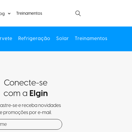
Treinamentos
log
rvete
Refrigeração
Solar
Treinamentos
Conecte-se
com a
Elgin
stre-se e receba novidades
e promoções por e-mail.