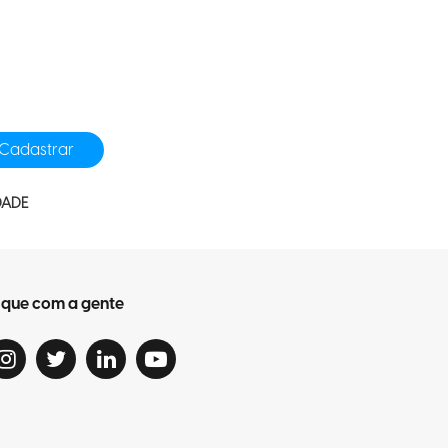
DADE
ique com a gente