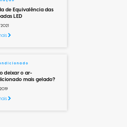
inação
la de Equivalência das
adas LED
/2021
mais
ondicionado
 deixar o ar-
icionado mais gelado?
2019
mais