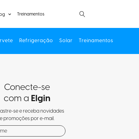
Treinamentos
log
rvete
Refrigeração
Solar
Treinamentos
Conecte-se
com a
Elgin
stre-se e receba novidades
e promoções por e-mail.