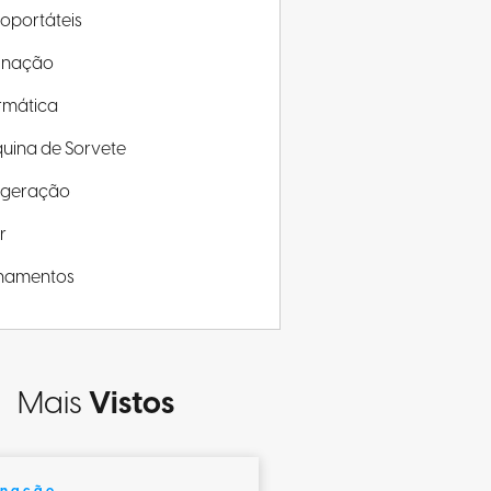
roportáteis
minação
rmática
uina de Sorvete
rigeração
r
inamentos
Mais
Vistos