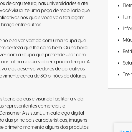
ios de arquitetura, nas universidades e até
Elet
 você visualize uma peça de mobiliário que
Ilu
aplicativos nos quais você vê a tatuagem
 braço entre outros.
Info
Máq
lho e se ver vestido com uma roupa que
em certeza que lhe cairá bem. Ou na hora
Ref
ver com a roupa que pretende usar com
ornar rotina na sua vida em pouco tempo. A
Sola
ivo e os desenvolvedores de aplicativos
Tre
vimente cerca de 80 bilhões de dólares
tecnológicas e visando facilitar a vida
us representantes comerciais e
 Consumer Assistant, um catálogo digital
ão das principais características, imagens
se primeiro momento alguns dos produtos