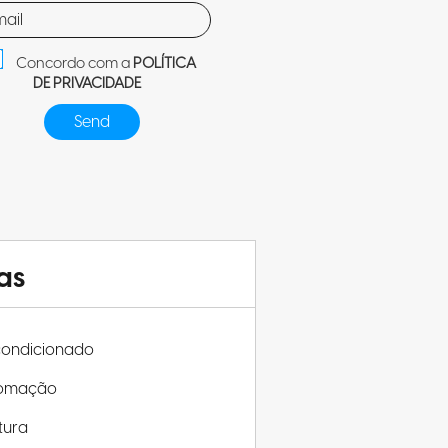
Concordo com a
POLÍTICA
DE PRIVACIDADE
as
condicionado
omação
tura