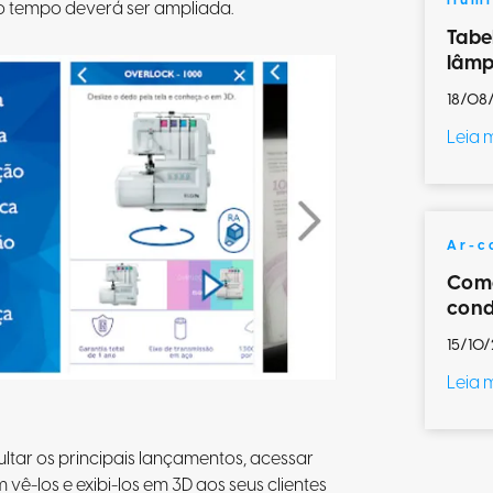
Ilum
o tempo deverá ser ampliada.
Tabe
lâmp
18/08
Leia 
Ar-c
Como
cond
15/10/
Leia 
tar os principais lançamentos, acessar
vê-los e exibi-los em 3D aos seus clientes