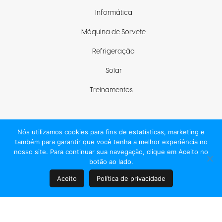
Informática
Máquina de Sorvete
Refrigeração
Solar
Treinamentos
Nós utilizamos cookies para fins de estatísticas, marketing e
Fique com a gente
também para garantir que você tenha a melhor experiência no
nosso site. Para continuar sua navegação, clique em Aceito no
botão ao lado.
Aceito
Política de privacidade
© 2021 ELGIN S/A, TODOS OS DIREITOS RESERVADOS