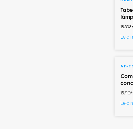
Ilum
Tabe
lâmp
18/08
Leia 
Ar-c
Como
cond
15/10/
Leia 