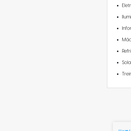
Elet
Ilu
Info
Máq
Ref
Sola
Tre