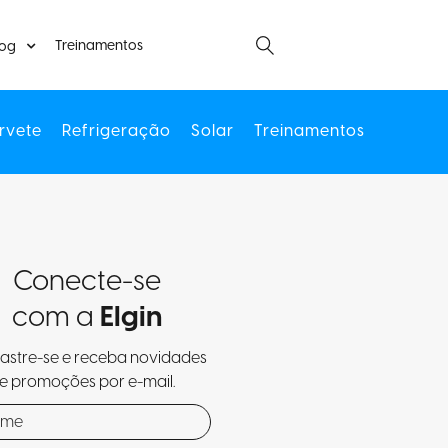
Treinamentos
log
rvete
Refrigeração
Solar
Treinamentos
Conecte-se
com a
Elgin
stre-se e receba novidades
e promoções por e-mail.