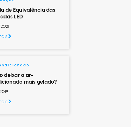
inação
la de Equivalência das
adas LED
/2021
mais
ondicionado
 deixar o ar-
icionado mais gelado?
2019
mais