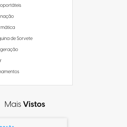
roportáteis
minação
rmática
uina de Sorvete
rigeração
r
inamentos
Mais
Vistos