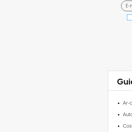
Gui
Ar-
Aut
Cos