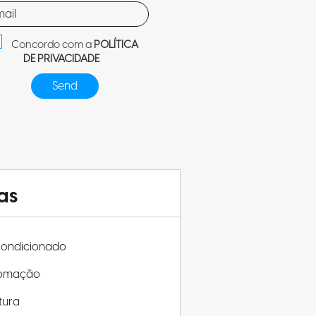
Concordo com a
POLÍTICA
DE PRIVACIDADE
as
condicionado
omação
tura