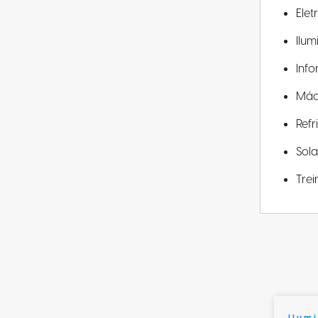
Elet
Ilu
Info
Máq
Ref
Sola
Tre