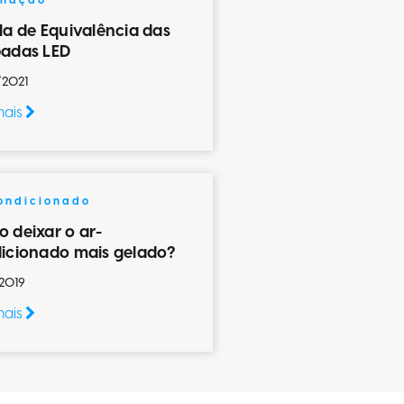
inação
la de Equivalência das
adas LED
/2021
mais
ondicionado
 deixar o ar-
icionado mais gelado?
2019
mais