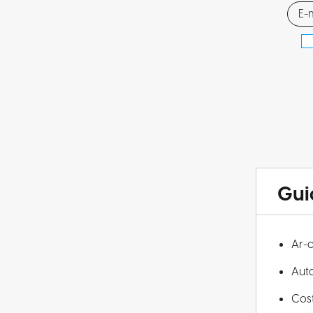
Gui
Ar-
Aut
Cos