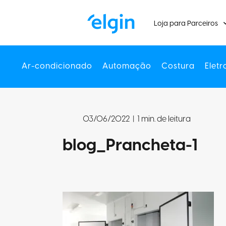
Loja para Parceiros
Ar-condicionado
Automação
Costura
Eletr
03/06/2022
|
1 min. de leitura
blog_Prancheta-1