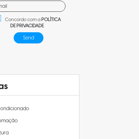
Concordo com a
POLÍTICA
DE PRIVACIDADE
as
condicionado
omação
tura