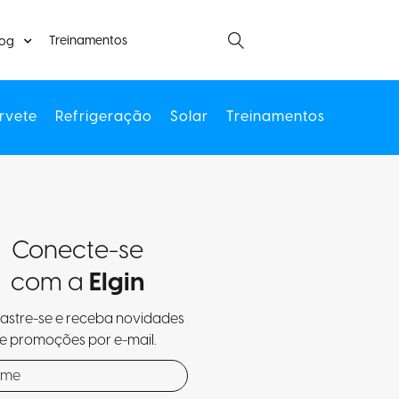
Treinamentos
log
rvete
Refrigeração
Solar
Treinamentos
Conecte-se
com a
Elgin
stre-se e receba novidades
e promoções por e-mail.