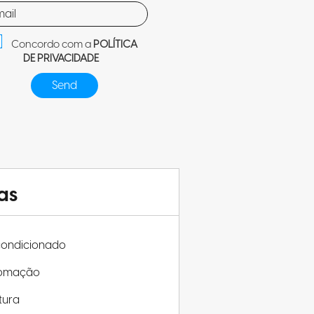
Concordo com a
POLÍTICA
DE PRIVACIDADE
as
condicionado
omação
tura