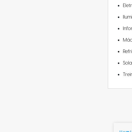
Elet
Ilu
Info
Máq
Ref
Sola
Tre