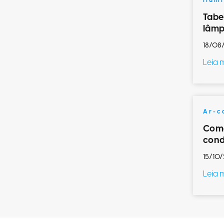
Ilum
Tabe
lâmp
18/08
Leia 
Ar-c
Como
cond
15/10/
Leia 