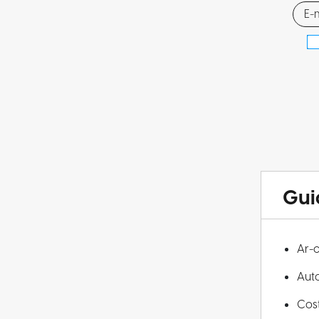
Gui
Ar-
Aut
Cos