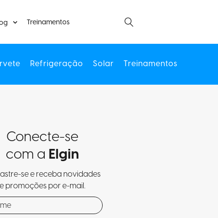
Treinamentos
log
rvete
Refrigeração
Solar
Treinamentos
Conecte-se
com a
Elgin
stre-se e receba novidades
e promoções por e-mail.