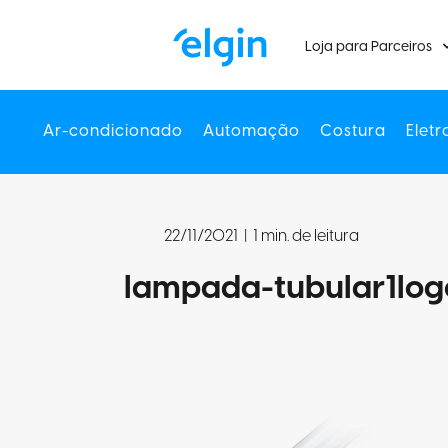
Loja para Parceiros
Ar-condicionado
Automação
Costura
Eletr
22/11/2021
|
1 min. de leitura
lampada-tubular1lo