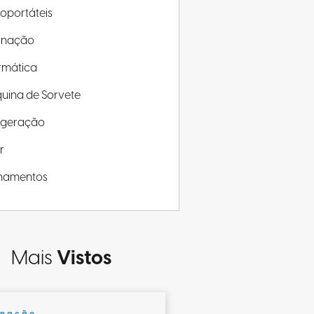
roportáteis
minação
rmática
uina de Sorvete
rigeração
r
inamentos
Mais
Vistos