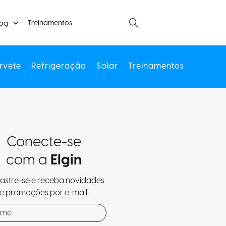
Treinamentos
log
rvete
Refrigeração
Solar
Treinamentos
Conecte-se
com a
Elgin
stre-se e receba novidades
e promoções por e-mail.