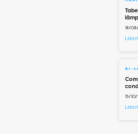
Ilum
Tabe
lâmp
18/08
Leia 
Ar-c
Como
cond
15/10/
Leia 