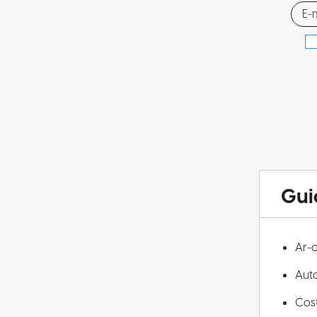
Gui
Ar-
Aut
Cos