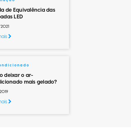
inação
la de Equivalência das
adas LED
/2021
mais
ondicionado
 deixar o ar-
icionado mais gelado?
2019
mais