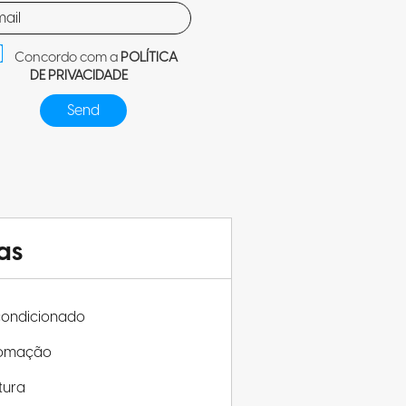
Concordo com a
POLÍTICA
DE PRIVACIDADE
as
condicionado
omação
tura