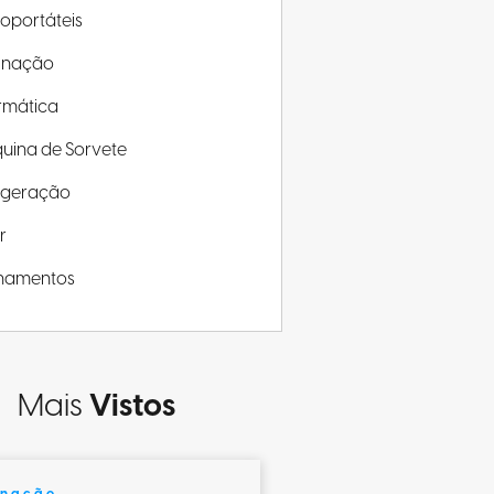
roportáteis
minação
rmática
uina de Sorvete
rigeração
r
inamentos
Mais
Vistos