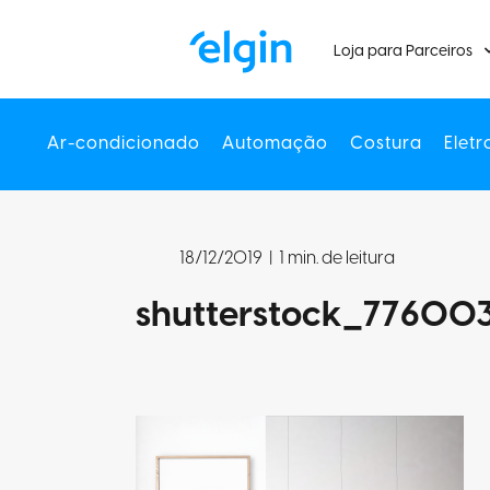
Loja para Parceiros
Ar-condicionado
Automação
Costura
Eletr
18/12/2019
|
1 min. de leitura
shutterstock_77600