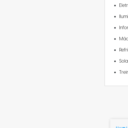
Elet
Ilu
Info
Máq
Ref
Sola
Tre