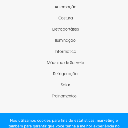
Automação
Costura
Eletroportáteis
Iluminação
Informática
Máquina de Sorvete
Refrigeração
Solar
Treinamentos
Nós utilizamos cookies para fins de estatísticas, marketing e
Fique com a gente
também para garantir que você tenha a melhor experiência no