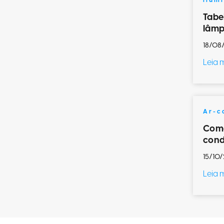
Ilum
Tabe
lâmp
18/08
Leia 
Ar-c
Como
cond
15/10/
Leia 