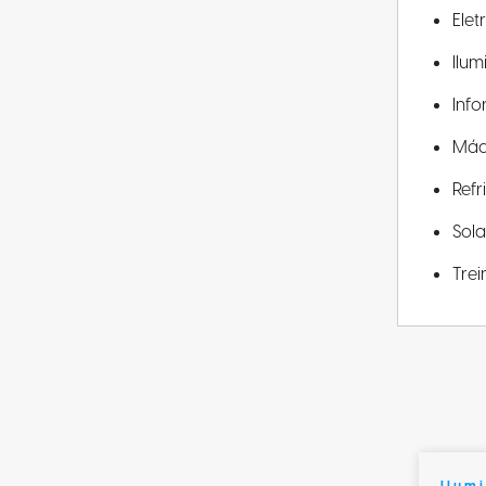
Elet
Ilu
Info
Máq
Ref
Sola
Tre