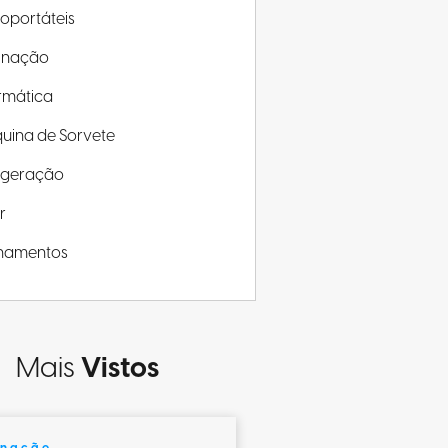
roportáteis
minação
rmática
uina de Sorvete
rigeração
r
inamentos
Mais
Vistos