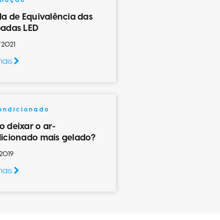
inação
la de Equivalência das
adas LED
/2021
mais
ondicionado
 deixar o ar-
icionado mais gelado?
2019
mais