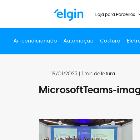
Loja para Parceiros
Ar-condicionado
Automação
Costura
Eletr
19/01/2023
|
1 min. de leitura
MicrosoftTeams-imag