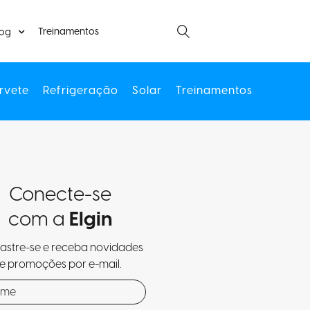
Treinamentos
log
rvete
Refrigeração
Solar
Treinamentos
Conecte-se
com a
Elgin
stre-se e receba novidades
e promoções por e-mail.