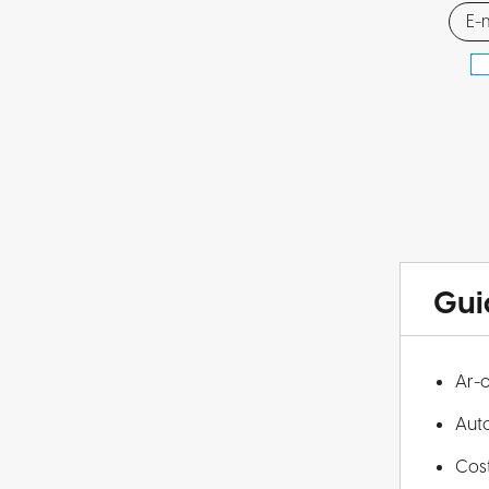
Gui
Ar-
Aut
Cos