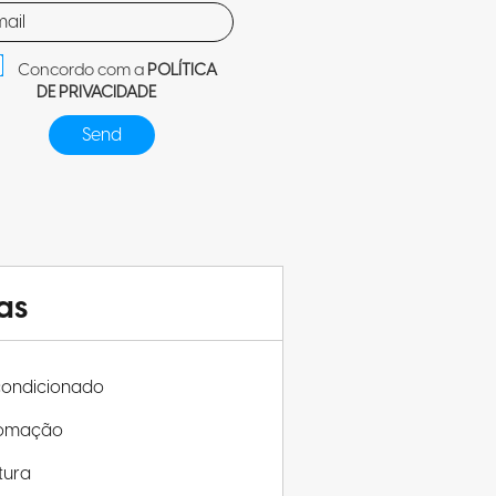
Concordo com a
POLÍTICA
DE PRIVACIDADE
as
condicionado
omação
tura