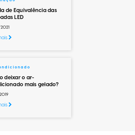
inação
la de Equivalência das
adas LED
/2021
mais
ondicionado
 deixar o ar-
icionado mais gelado?
2019
mais