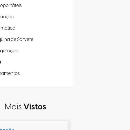
roportáteis
minação
rmática
uina de Sorvete
rigeração
r
inamentos
Mais
Vistos