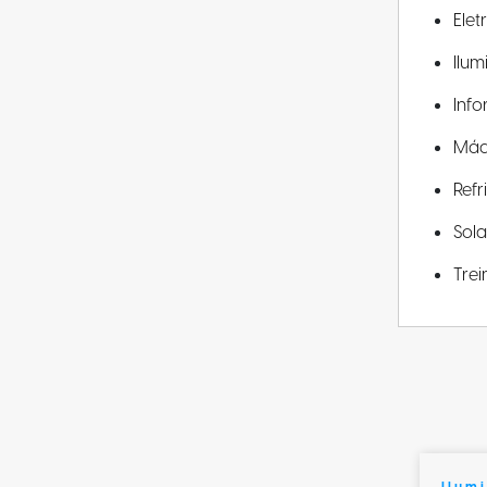
Elet
Ilu
Info
Máq
Ref
Sola
Tre