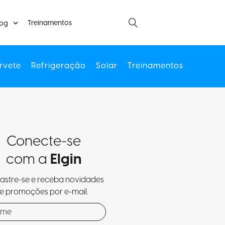
Treinamentos
log
rvete
Refrigeração
Solar
Treinamentos
Conecte-se
com a
Elgin
stre-se e receba novidades
e promoções por e-mail.