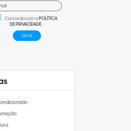
Concordo com a
POLÍTICA
DE PRIVACIDADE
as
condicionado
omação
tura