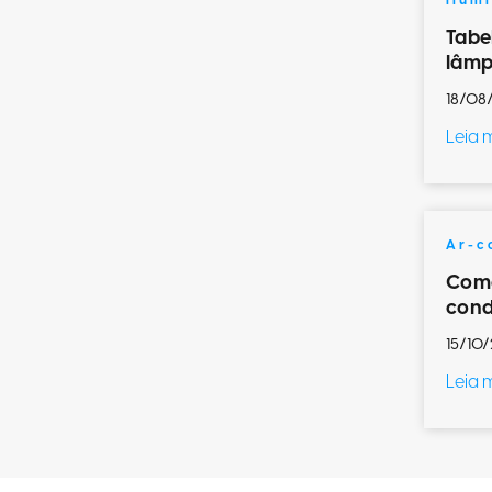
Ilum
Tabe
lâmp
18/08
Leia 
Ar-c
Como
cond
15/10/
Leia 