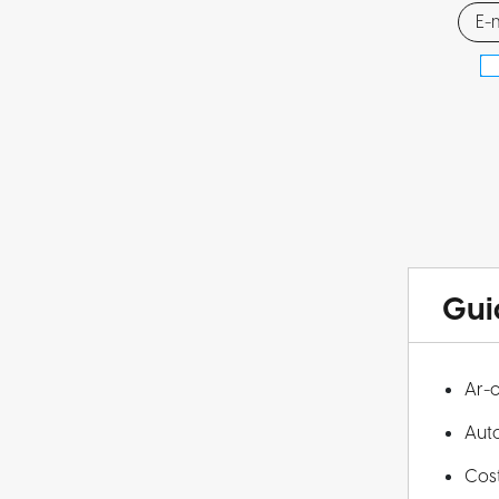
Gui
Ar-
Aut
Cos