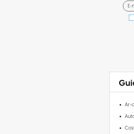
Gui
Ar-
Aut
Cos