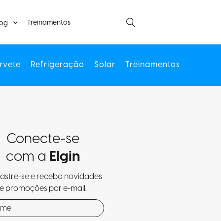
Treinamentos
log
rvete
Refrigeração
Solar
Treinamentos
Conecte-se
com a
Elgin
stre-se e receba novidades
e promoções por e-mail.