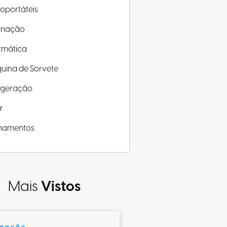
roportáteis
minação
rmática
uina de Sorvete
rigeração
r
inamentos
Mais
Vistos