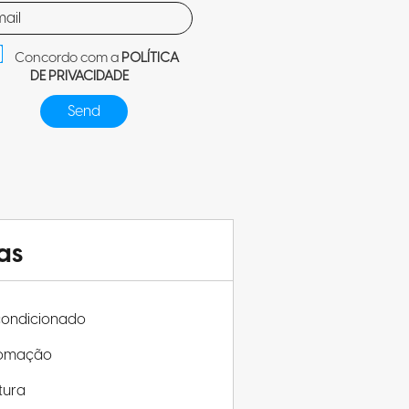
Concordo com a
POLÍTICA
DE PRIVACIDADE
as
condicionado
omação
tura