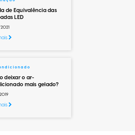
inação
la de Equivalência das
adas LED
/2021
mais
ondicionado
 deixar o ar-
icionado mais gelado?
2019
mais