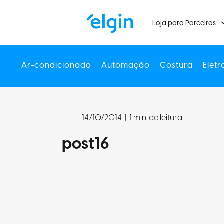
Loja para Parceiros
Ar-condicionado
Automação
Costura
Eletr
14/10/2014
|
1 min. de leitura
post16