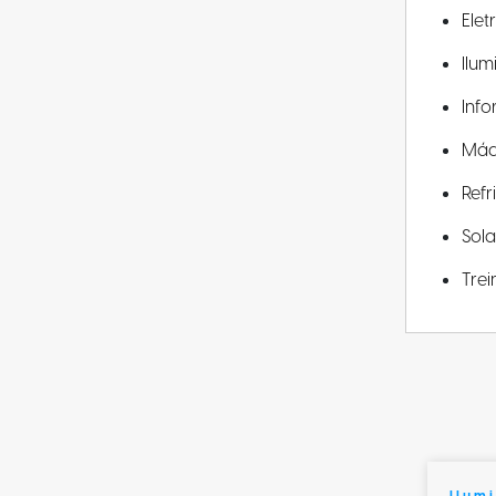
Elet
Ilu
Info
Máq
Ref
Sola
Tre