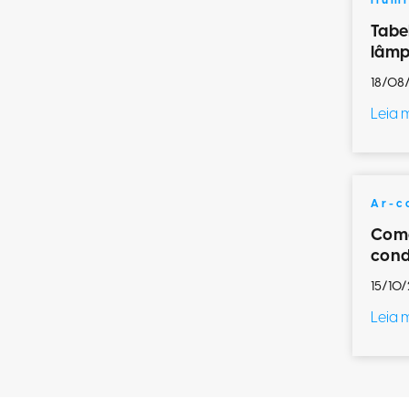
Ilum
Tabe
lâmp
18/08
Leia 
Ar-c
Como
cond
15/10/
Leia 