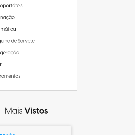
roportáteis
minação
rmática
uina de Sorvete
rigeração
r
inamentos
Mais
Vistos