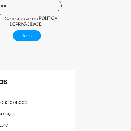
Concordo com a
POLÍTICA
DE PRIVACIDADE
as
condicionado
omação
tura