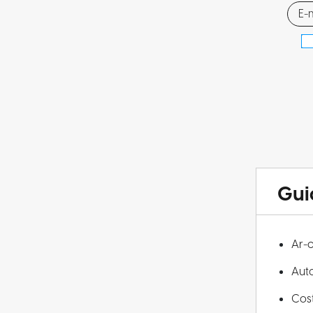
Gui
Ar-
Aut
Cos