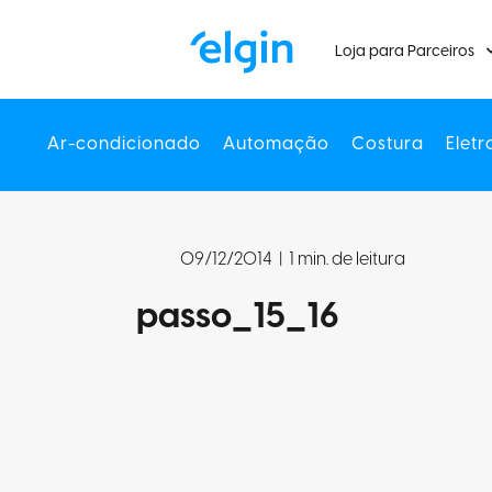
Loja para Parceiros
Ar-condicionado
Automação
Costura
Eletr
09/12/2014
|
1 min. de leitura
passo_15_16