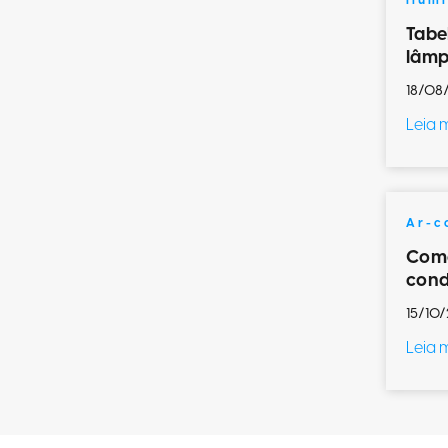
Ilum
Tabe
lâmp
18/08
Leia 
Ar-c
Como
cond
15/10/
Leia 