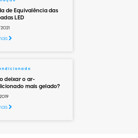
inação
la de Equivalência das
adas LED
/2021
mais
ondicionado
 deixar o ar-
icionado mais gelado?
2019
mais