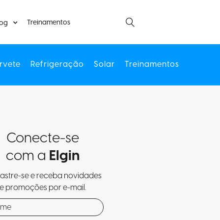
Treinamentos
log
rvete
Refrigeração
Solar
Treinamentos
Conecte-se
com a
Elgin
stre-se e receba novidades
e promoções por e-mail.