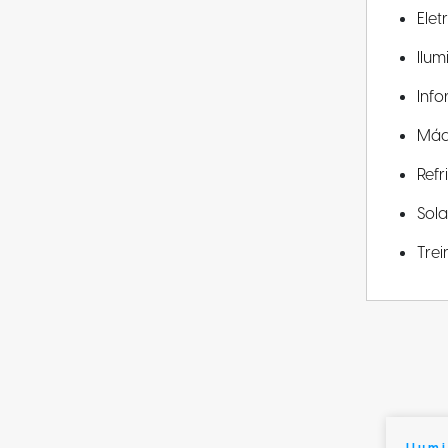
Elet
Ilu
Info
Máq
Ref
Sola
Tre