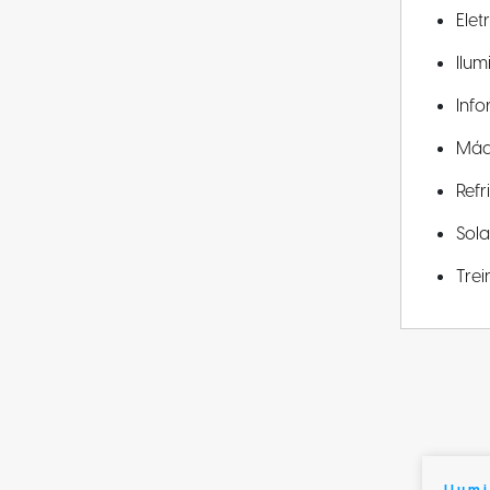
Elet
Ilu
Info
Máq
Ref
Sola
Tre