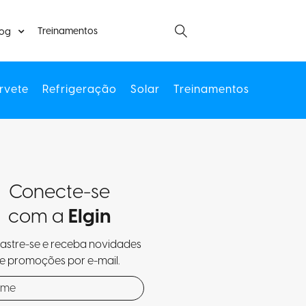
Treinamentos
log
rvete
Refrigeração
Solar
Treinamentos
Conecte-se
com a
Elgin
stre-se e receba novidades
e promoções por e-mail.