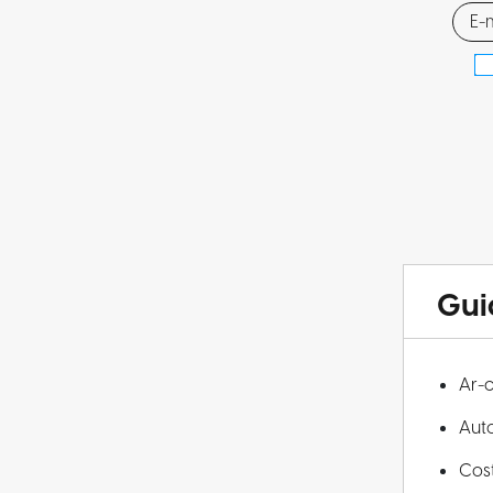
Gui
Ar-
Aut
Cos