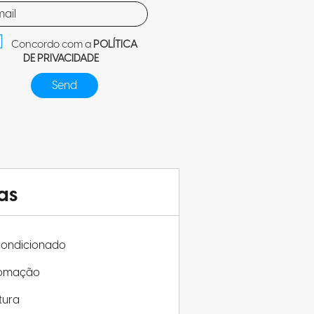
Concordo com a
POLÍTICA
DE PRIVACIDADE
as
condicionado
omação
tura