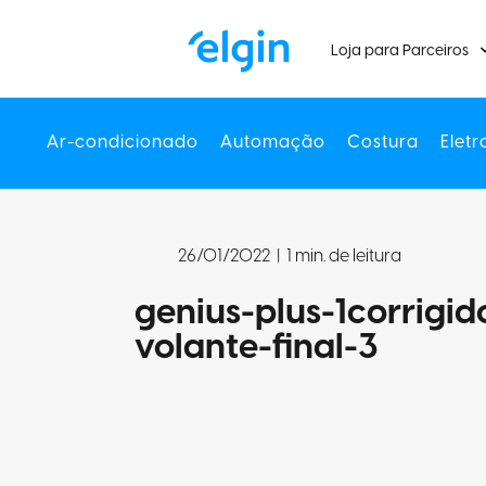
Loja para Parceiros
Ar-condicionado
Automação
Costura
Eletr
26/01/2022
|
1 min. de leitura
genius-plus-1corrigi
volante-final-3