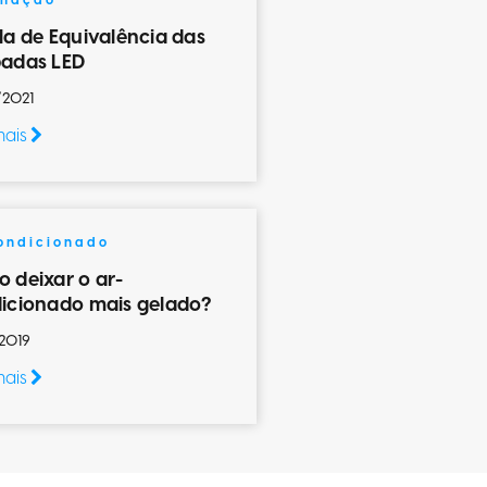
inação
la de Equivalência das
adas LED
/2021
mais
ondicionado
 deixar o ar-
icionado mais gelado?
2019
mais