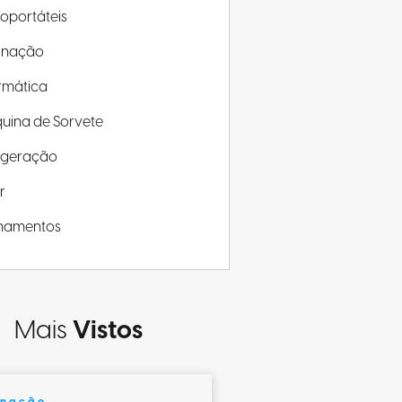
roportáteis
minação
rmática
uina de Sorvete
rigeração
r
inamentos
Mais
Vistos