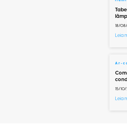
Ilum
Tabe
lâmp
18/08
Leia 
Ar-c
Como
cond
15/10/
Leia 