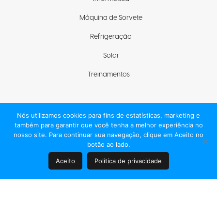
Máquina de Sorvete
Refrigeração
Solar
Treinamentos
Nós utilizamos cookies para fins de estatísticas, marketing e
Fique com a gente
também para garantir que você tenha a melhor experiência no
nosso site. Para continuar sua navegação, clique em Aceito no
botão ao lado.
Aceito
Política de privacidade
© 2021 ELGIN S/A, TODOS OS DIREITOS RESERVADOS
Desenvolvido e Gerenciado por
Elgin